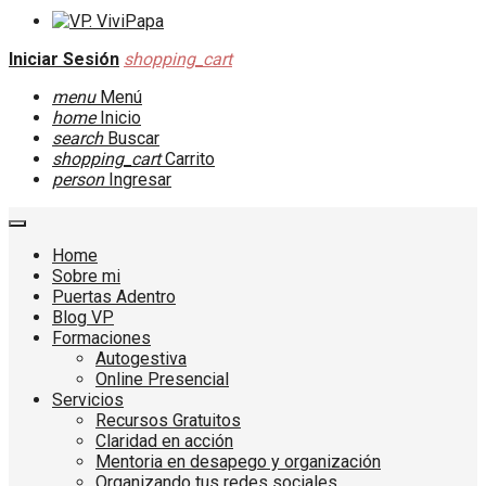
Iniciar Sesión
shopping_cart
menu
Menú
home
Inicio
search
Buscar
shopping_cart
Carrito
person
Ingresar
Home
Sobre mi
Puertas Adentro
Blog VP
Formaciones
Autogestiva
Online Presencial
Servicios
Recursos Gratuitos
Claridad en acción
Mentoria en desapego y organización
Organizando tus redes sociales