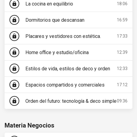
La cocina en equilibrio
lock
18:06
Dormitorios que descansan
lock
16:59
Placares y vestidores con estética.
lock
17:33
Home office y estudio/oficina
lock
12:39
Estilos de vida, estilos de deco y orden
lock
12:33
Espacios compartidos y comerciales
lock
17:12
Orden del futuro: tecnología & deco simple
lock
09:36
Materia Negocios