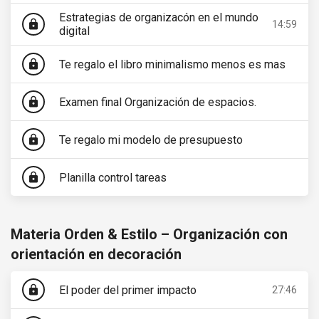
Estrategias de organizacón en el mundo
lock
14:59
digital
Te regalo el libro minimalismo menos es mas
lock
Examen final Organización de espacios.
lock
Te regalo mi modelo de presupuesto
lock
Planilla control tareas
lock
Materia Orden & Estilo – Organización con
orientación en decoración
El poder del primer impacto
lock
27:46