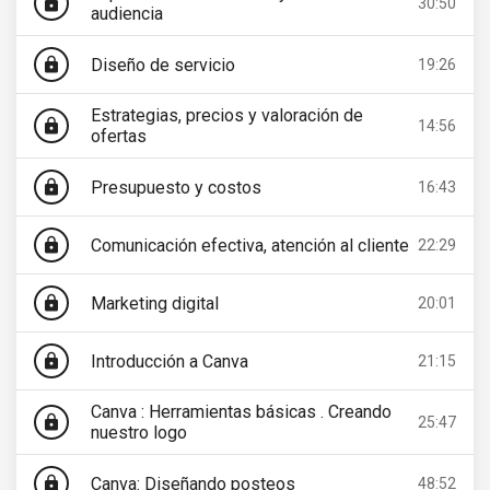
lock
30:50
audiencia
Diseño de servicio
lock
19:26
Estrategias, precios y valoración de
lock
14:56
ofertas
Presupuesto y costos
lock
16:43
Comunicación efectiva, atención al cliente
lock
22:29
Marketing digital
lock
20:01
Introducción a Canva
lock
21:15
Canva : Herramientas básicas . Creando
lock
25:47
nuestro logo
Canva: Diseñando posteos
lock
48:52