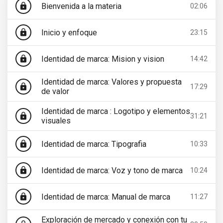
Bienvenida a la materia
lock
02:06
Inicio y enfoque
lock
23:15
Identidad de marca: Mision y vision
lock
14:42
Identidad de marca: Valores y propuesta
lock
17:29
de valor
Identidad de marca : Logotipo y elementos
lock
31:21
visuales
Identidad de marca: Tipografia
lock
10:33
Identidad de marca: Voz y tono de marca
lock
10:24
Identidad de marca: Manual de marca
lock
11:27
Exploración de mercado y conexión con tu