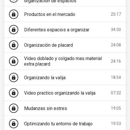
organización de espacios
Productos en el mercado
lock
25:17
Diferentes espacios a organizar
lock
34:30
Organización de placard
lock
24:08
Video doblado y colgado mas material
lock
24:16
extra placard
Organizando la valija
lock
18:54
Video practico organizando la valija
lock
07:32
Mudanzas sin estres
lock
19:05
Optimizando tu entorno de trabajo
lock
19:53